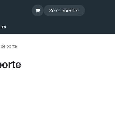
Se connecter
ter
 de porte
porte