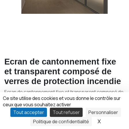
Ecran de cantonnement fixe
et transparent composé de
verres de protection incendie
Ecran de cantonnement fixe et transparent composé de
Ce site utilise des cookies et vous donne le contrôle sur
verres de protection incendie monolithique trempés
ceux que vous souhaitez activer
avec un traitement HST. Placés en sous-face du support
Tout accepter
Tout refuser
Personnaliser
béton ou plaque de plâtre (hauteur maximale de
retombée vitrée = 1000mm). Classement DH-30
X
Masquer le
Politique de confidentialité