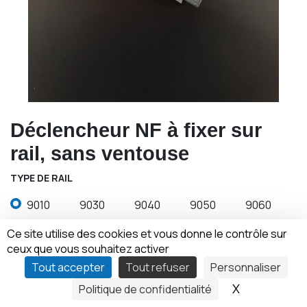
Déclencheur NF à fixer sur
rail, sans ventouse
TYPE DE RAIL
9010
9030
9040
9050
9060
Ce site utilise des cookies et vous donne le contrôle sur
ceux que vous souhaitez activer
SENS DE FERMETURE
Tout accepter
Tout refuser
Personnaliser
Droit
Gauche
X
Masquer le
Politique de confidentialité